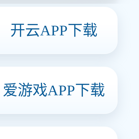
境
性。随着旋转球和落点战
如球拍粘性、球体材质）
际乒联虽在近年多次尝试
赖裁判个人经验。这种
如果这项运动希望在更广
议动作进行明确、一致
面前是否同样清晰。未
糊地带，让每一分都赢得