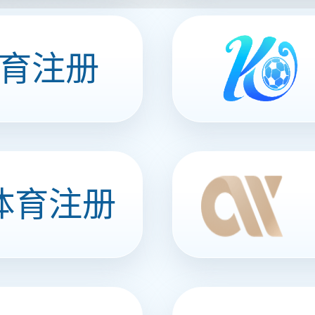
轻选手效仿，导致发球环节的争议愈发频繁。
规则滞后：破解“发球遮挡”的深层困
遮挡”争议的根源在于乒乓球运动的高速发展与规则修订的滞后
已成为决定比赛走向的“第一枪”。而现代乒乓球器材的革新（
，对手若在起手阶段无法看清触球瞬间，几乎等于“盲打”。国
度检测等技术手段规范动作，但对“遮挡”的主观判断仍高度依
间的矛盾，在顶尖选手利用规则边缘微调动作时，显得尤为突出。
”争议的持续发酵，本质上是对国际乒联治理能力的一次拷问。
公平与观赏性，那么对包括王楚钦在内的所有国乒明星选手的争
避的任务。规则的权威不在于它对谁更严厉，而在于它在每个人
高速摄像、AI辅助判罚等科技手段，彻底终结“视而不见”的模