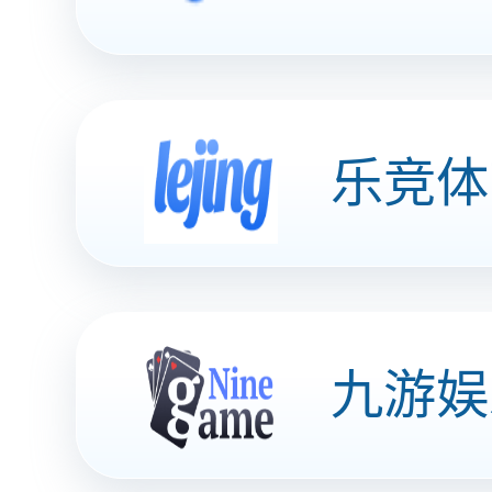
3.
陈清晨_贾一凡2-0横扫松山奈未_志田千阳，
2026-07-21
4.
山东泰山克雷桑大腿拉伤赛季报销，崔康熙
2026-07-18
5.
黄雅琼_郑思维混双拆对传闻再起，2027世锦
2026-06-05
6.
字母哥拒绝雄鹿提前续约，明年自由市场或
2026-07-17
7.
武汉三镇斯坦丘任意球得分3次 vs 上海申
2026-07-24
8.
王曼昱关键分被改判后连丢4分，近三场争议
2026-07-18