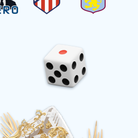
国乒明星视而不见？
遮挡”问题引发巨大争
判罚。这一现象迅速在
星选手的争议动作，国