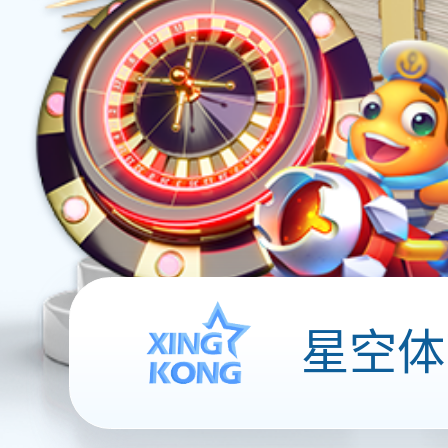
“发球遮挡”
王楚钦的“发球遮挡”
照国际乒联现行规则
上、端线以外。然而
捕捉到球的旋转与落
在“灰色地带”，而这
国际乒联的
最令乒乓爱好者困惑的
本选手出现类似疑似
球员时，裁判的判罚明
作为世界乒坛的绝对
星球员的“网开一面”