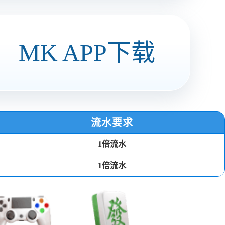
米兰体育官方网站
KAIYUAN.COM下载
MK体育平台