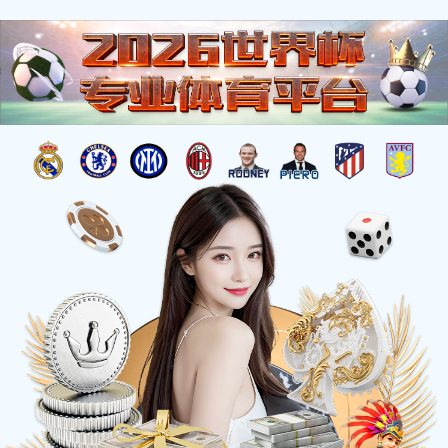
立即注册
用户协议常见问答
1. 我注册使用本平台意味着什么？
注册或使用开云下载平台，即表示您自愿接受本用户协议
的全部条款并受其约束。
2. 注册账号时需要注意什么？
3. 本平台提供哪些服务内容？