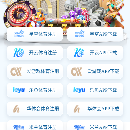
4. 我有哪些行为是不被允许的？
5. 我的信息会被如何保护？
6. 协议条款是否会变更？
7. 如有疑问应如何联系？
荣誉与成就
开云下载 在多个国际赛事科技平台评比中脱颖而出，持续提
升安全性与观赛体验。